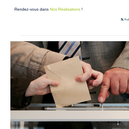
Rendez-vous dans
Nos Réalisations
!
Pub