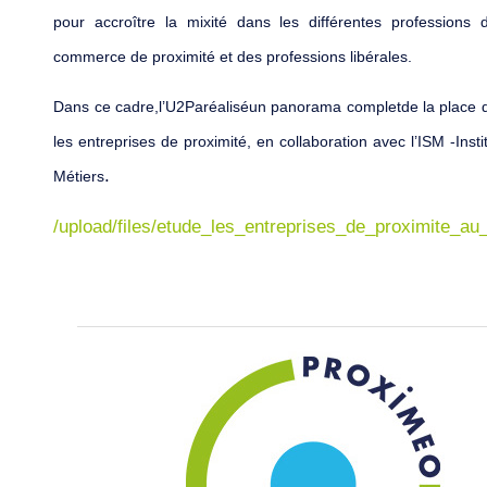
pour
accroître la
mixité dan
s les différentes professions
de
commerce
de proximité et des professions libérales
.
Dans ce cadre,
l’U2P
a
réali
sé
un panorama complet
de la place
les
entreprises de proximi
té, en collaboration avec l’ISM
-
Inst
.
Métiers
/upload/files/etude_les_entreprises_de_proximite_au_